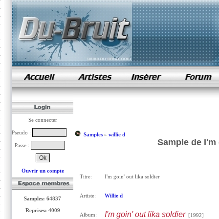
samples de rap
Se connecter
Pseudo :
Samples
»
willie d
Sample de I'm g
Passe :
Ouvrir un compte
Titre:
I'm goin' out lika soldier
Artiste:
Willie d
Samples: 64837
Reprises: 4009
I'm goin' out lika soldier
Album:
[1992]