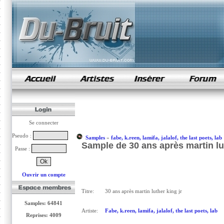
samples de rap
Se connecter
Pseudo :
Samples
»
fabe, k.reen, lamifa, jalalof, the last poets, lab
Sample de 30 ans après martin luthe
Passe :
Ouvrir un compte
Titre:
30 ans après martin luther king jr
Samples: 64841
Artiste:
Fabe, k.reen, lamifa, jalalof, the last poets, lab
Reprises: 4009