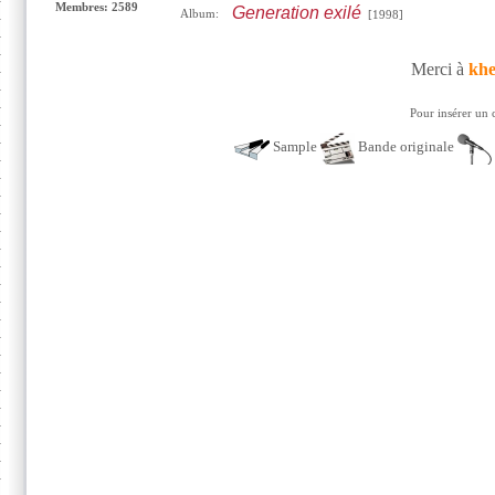
Membres: 2589
Generation exilé
Album:
[1998]
Merci à
khe
Pour insérer un 
Sample
Bande originale