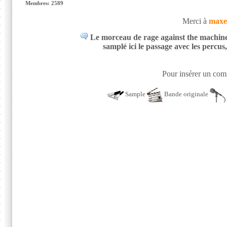
Membres: 2589
Merci à
maxe
Le morceau de rage against the machine 
samplé ici le passage avec les percus
Pour insérer un comm
Sample
Bande originale