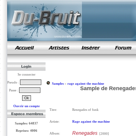
samples de rap
Se connecter
Pseudo :
Samples
»
rage against the machine
Sample de Renegades 
Passe :
Ouvrir un compte
Titre:
Renegades of funk
Artiste:
Rage against the machine
Samples: 64837
Reprises: 4006
Renegades
Album:
[2000]