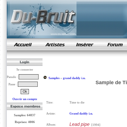
samples de rap
Se connecter
Pseudo :
Samples
»
grand daddy i.u.
Sample de Ti
Passe :
Ouvrir un compte
Titre:
Time to die
Artiste:
Grand daddy i.u.
Samples: 64837
Reprises: 4006
Lead pipe
Album:
[1994]