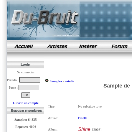
samples de rap
Se connecter
Pseudo :
Samples
»
estelle
Sample de N
Passe :
Ouvrir un compte
Titre:
No substitue love
Artiste:
Estelle
Samples: 64835
Reprises: 4006
Shine
Album:
[2008]