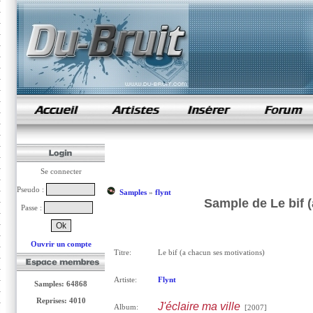
samples de rap
Se connecter
Pseudo :
Samples
»
flynt
Sample de Le bif (
Passe :
Ouvrir un compte
Titre:
Le bif (a chacun ses motivations)
Artiste:
Flynt
Samples: 64868
Reprises: 4010
J'éclaire ma ville
Album:
[2007]