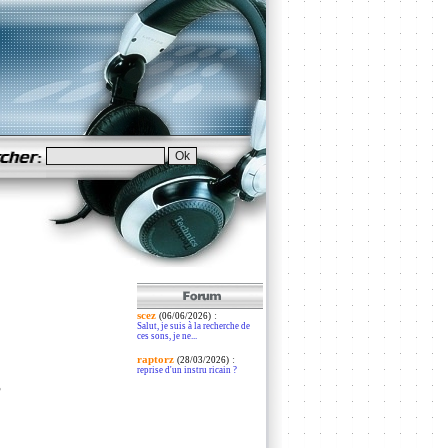
scez
:
(06/06/2026)
Salut, je suis à la recherche de
ces sons, je ne...
raptorz
:
(28/03/2026)
reprise d'un instru ricain ?
?