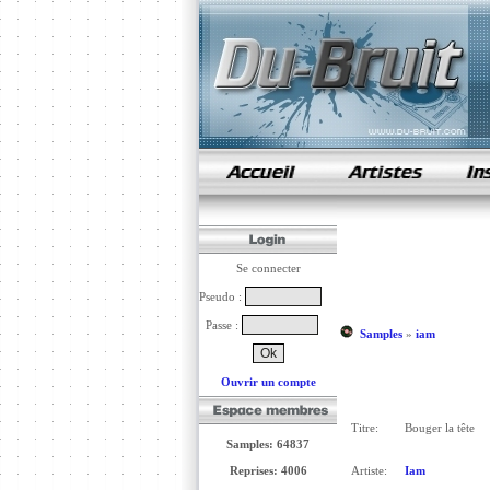
samples de rap
Se connecter
Pseudo :
Passe :
Samples
»
iam
Ouvrir un compte
Titre:
Bouger la tête
Samples: 64837
Reprises: 4006
Artiste:
Iam