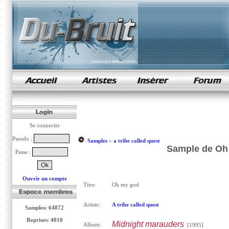
samples de rap
Se connecter
Pseudo :
Samples
»
a tribe called quest
Sample de Oh 
Passe :
Ouvrir un compte
Titre:
Oh my god
Artiste:
A tribe called quest
Samples: 64872
Reprises: 4010
Midnight marauders
Album:
[1995]