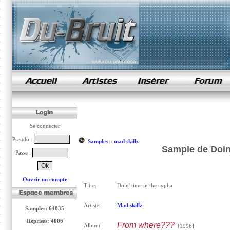
samples de rap
Se connecter
Pseudo :
Samples
»
mad skillz
Sample de Doin'
Passe :
Ouvrir un compte
Titre:
Doin' time in the cypha
Artiste:
Mad skillz
Samples: 64835
Reprises: 4006
From where???
Album:
[1996]