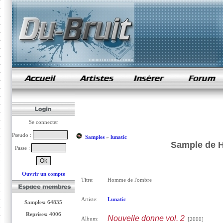
samples de rap
Se connecter
Pseudo :
Samples
»
lunatic
Sample de H
Passe :
Ouvrir un compte
Titre:
Homme de l'ombre
Artiste:
Lunatic
Samples: 64835
Reprises: 4006
Nouvelle donne vol. 2
Album:
[2000]