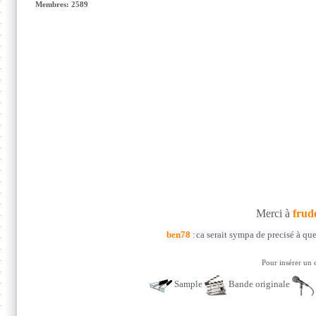
Membres: 2589
Merci à
frud
ben78
:
ca serait sympa de precisé à qu
Pour insérer un 
Sample
Bande originale