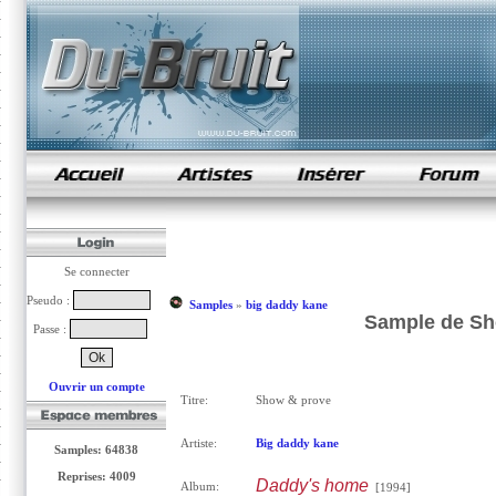
samples de rap
Se connecter
Pseudo :
Samples
»
big daddy kane
Sample de Sh
Passe :
Ouvrir un compte
Titre:
Show & prove
Artiste:
Big daddy kane
Samples: 64838
Reprises: 4009
Daddy's home
Album:
[1994]