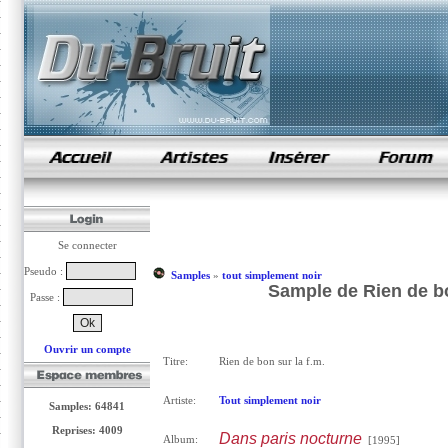
samples de rap
Se connecter
Pseudo :
Samples
»
tout simplement noir
Sample de Rien de bo
Passe :
Ouvrir un compte
Titre:
Rien de bon sur la f.m.
Artiste:
Tout simplement noir
Samples: 64841
Reprises: 4009
Dans paris nocturne
Album:
[1995]