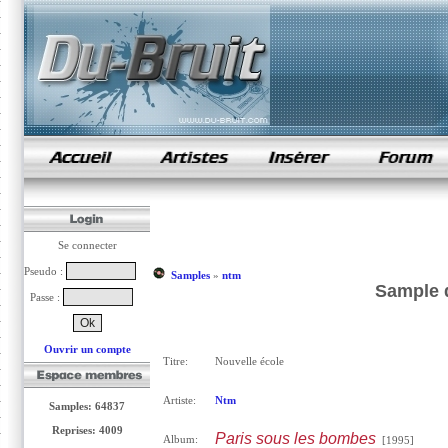
samples de rap
Se connecter
Pseudo :
Samples
»
ntm
Sample d
Passe :
Ouvrir un compte
Titre:
Nouvelle école
Artiste:
Ntm
Samples: 64837
Reprises: 4009
Paris sous les bombes
Album:
[1995]