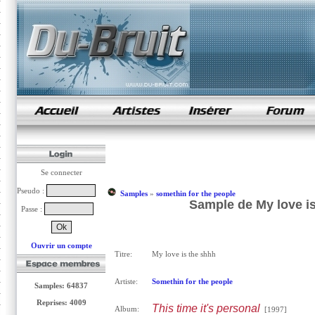
samples de rap
Se connecter
Pseudo :
Samples
»
somethin for the people
Sample de My love is
Passe :
Ouvrir un compte
Titre:
My love is the shhh
Artiste:
Somethin for the people
Samples: 64837
Reprises: 4009
This time it's personal
Album:
[1997]