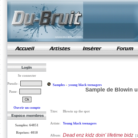
samples de rap
Se connecter
Pseudo :
Samples
»
young black teenagers
Sample de Blowin up
Passe :
Ouvrir un compte
Titre:
Blowin up the spot
Artiste:
Young black teenagers
Samples: 64851
Reprises: 4010
Dead enz kidz doin' lifetime bidz
Album:
[1