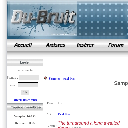
samples de rap
Se connecter
Pseudo :
Samples
»
real live
Sampl
Passe :
Ouvrir un compte
Titre:
Intro
Artiste:
Real live
Samples: 64835
The turnaround a long awaited
Reprises: 4006
Album: