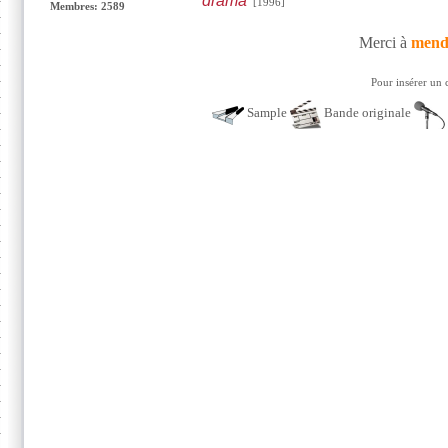
drama
[1996]
Membres: 2589
Merci à
mend
Pour insérer un 
Sample
Bande originale