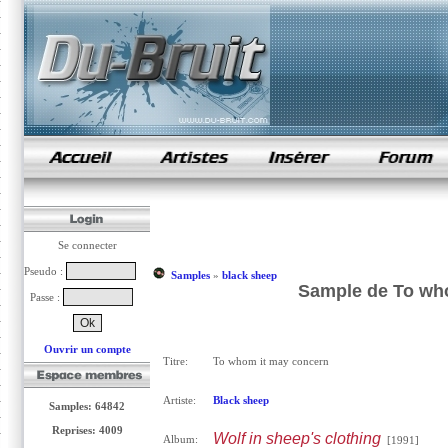
samples de rap
Se connecter
Pseudo :
Samples
»
black sheep
Sample de To who
Passe :
Ouvrir un compte
Titre:
To whom it may concern
Artiste:
Black sheep
Samples: 64842
Reprises: 4009
Wolf in sheep's clothing
Album:
[1991]