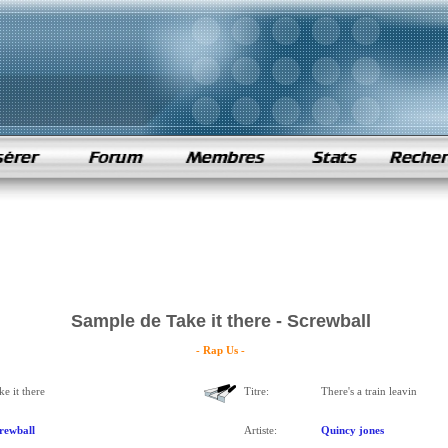
Sample de Take it there - Screwball
- Rap Us -
ke it there
Titre:
There's a train leavin
rewball
Artiste:
Quincy jones