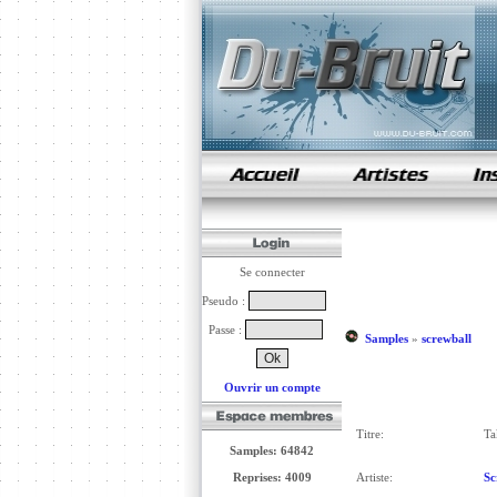
samples de rap
Se connecter
Pseudo :
Passe :
Samples
»
screwball
Ouvrir un compte
Titre:
Ta
Samples: 64842
Reprises: 4009
Artiste:
Sc