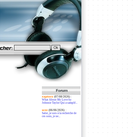
raptorz
:
(07/08/2026)
What About My Love by
Johnnie Taylor Qui a samplé...
scez
:
(06/06/2026)
Salut, je suis à la recherche de
ces sons, je ne...