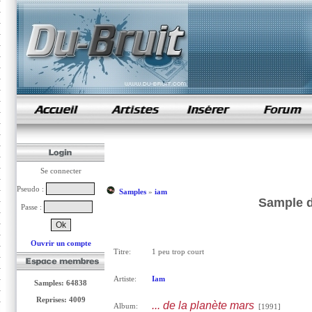
samples de rap
Se connecter
Pseudo :
Samples
»
iam
Sample d
Passe :
Ouvrir un compte
Titre:
1 peu trop court
Artiste:
Iam
Samples: 64838
Reprises: 4009
... de la planète mars
Album:
[1991]