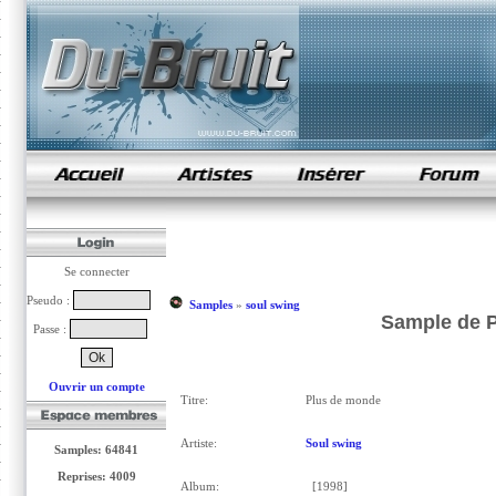
samples de rap
Se connecter
Pseudo :
Samples
»
soul swing
Sample de P
Passe :
Ouvrir un compte
Titre:
Plus de monde
Artiste:
Soul swing
Samples: 64841
Reprises: 4009
Album:
[1998]