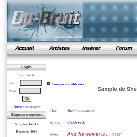
samples de rap
Se connecter
Pseudo :
Samples
»
chubb rock
Sample de She
Passe :
Ouvrir un compte
Titre:
She's with someone
Artiste:
Chubb rock
Samples: 64841
Reprises: 4009
And the winner is ...
Album:
[1989]