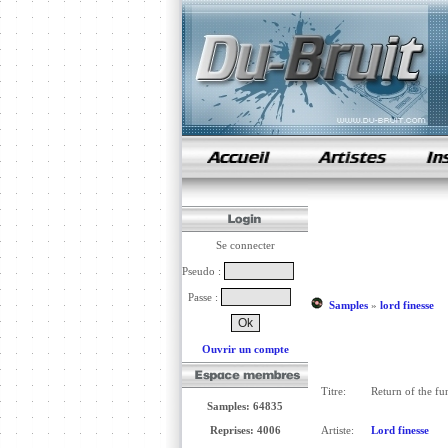
samples de rap
Se connecter
Pseudo :
Passe :
Samples
»
lord finesse
Ouvrir un compte
Titre:
Return of the f
Samples: 64835
Reprises: 4006
Artiste:
Lord finesse