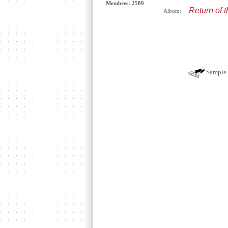
Membres: 2589
Return of 
Album:
Sample