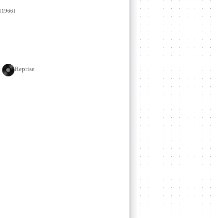
1966]
e
Reprise