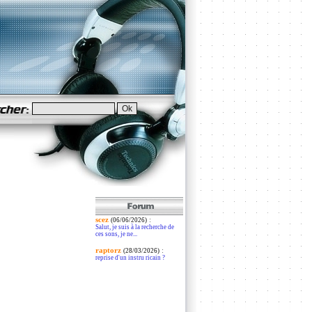
scez
:
(06/06/2026)
Salut, je suis à la recherche de
ces sons, je ne...
raptorz
:
(28/03/2026)
reprise d'un instru ricain ?