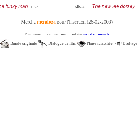
the funky man
The new lee dorsey
Album:
[1992]
[
Merci à
mendoza
pour l'insertion (26-02-2008).
Pour insérer un commentaire, il faut être
inscrit et connecté
.
Bande originale
Dialogue de film
Phase scratchée
Bruitag