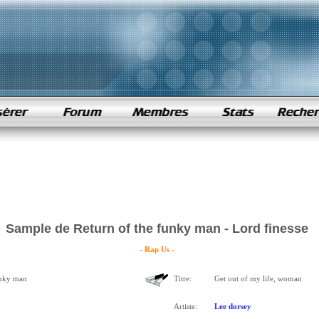
Sample de Return of the funky man - Lord finesse
- Rap Us -
unky man
Titre:
Get out of my life, woman
Artiste:
Lee dorsey