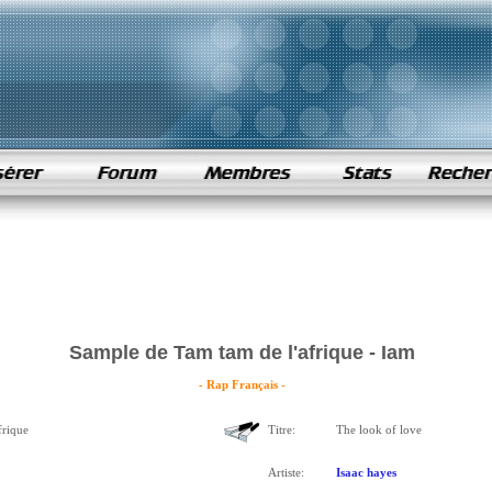
Sample de Tam tam de l'afrique - Iam
- Rap Français -
frique
Titre:
The look of love
Artiste:
Isaac hayes