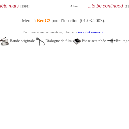
nète mars
...to be continued
Album:
[1991]
[19
Merci à
BenG2
pour l'insertion (01-03-2003).
Pour insérer un commentaire, il faut être
inscrit et connecté
.
Bande originale
Dialogue de film
Phase scratchée
Bruitag