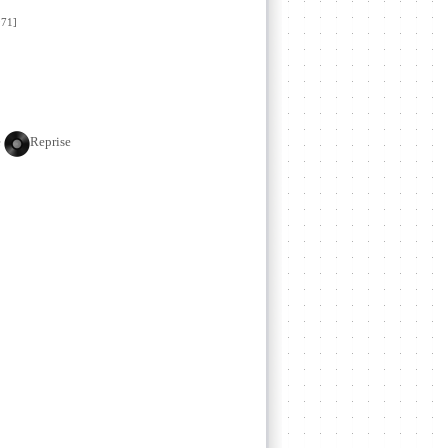
71]
e
Reprise