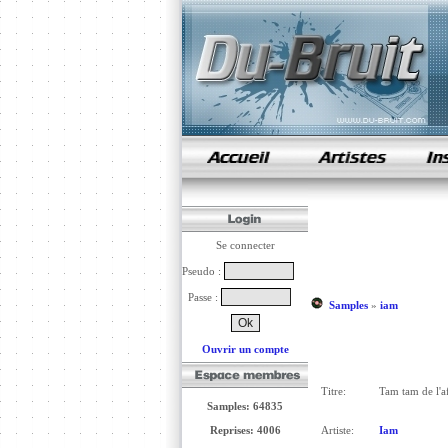
samples de rap
Se connecter
Pseudo :
Passe :
Samples
»
iam
Ouvrir un compte
Titre:
Tam tam de l'a
Samples: 64835
Reprises: 4006
Artiste:
Iam