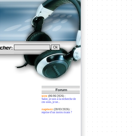
scez
:
(06/06/2026)
Salut, je suis à la recherche de
ces sons, je ne...
raptorz
:
(28/03/2026)
reprise d'un instru ricain ?