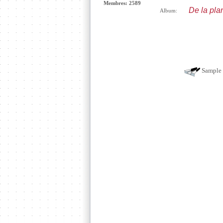
Membres: 2589
De la pla
Album:
Sample