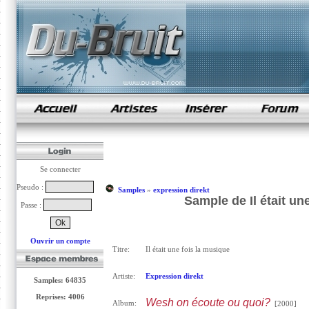
samples de rap
Se connecter
Pseudo :
Samples
»
expression direkt
Sample de Il était un
Passe :
Ouvrir un compte
Titre:
Il était une fois la musique
Artiste:
Expression direkt
Samples: 64835
Reprises: 4006
Wesh on écoute ou quoi?
Album:
[2000]