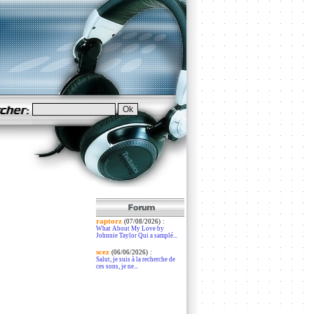
raptorz
:
(07/08/2026)
What About My Love by
Johnnie Taylor Qui a samplé...
scez
:
(06/06/2026)
Salut, je suis à la recherche de
ces sons, je ne...