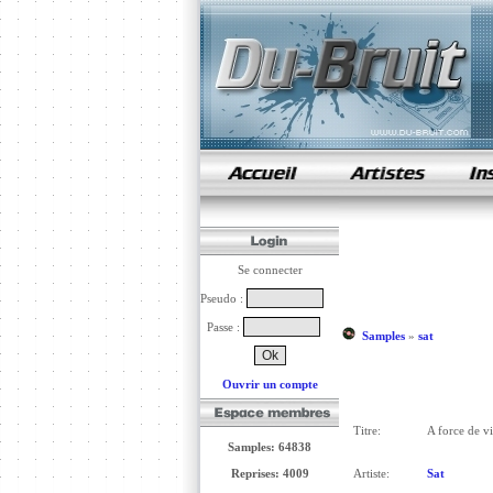
samples de rap
Se connecter
Pseudo :
Passe :
Samples
»
sat
Ouvrir un compte
Titre:
A force de v
Samples: 64838
Reprises: 4009
Artiste:
Sat