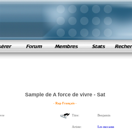
Sample de A force de vivre - Sat
- Rap Français -
ivre
Titre:
Benjamin
Artiste:
Les mccann