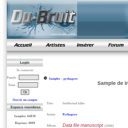
samples de rap
Se connecter
Pseudo :
Samples
»
pythagore
Sample de In
Passe :
Ouvrir un compte
Titre:
Intellectual killer
Artiste:
Pythagore
Samples: 64838
Reprises: 4009
Data file manuscript
Album:
[2006]