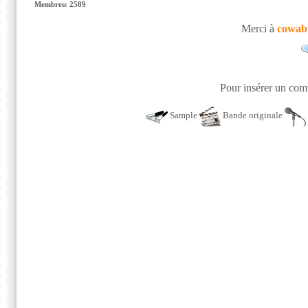
Membres: 2589
Merci à
cowab
Pour insérer un comm
Sample
Bande originale