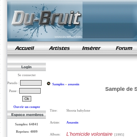
samples de rap
Se connecter
Pseudo :
Samples
»
assassin
Sample de S
Passe :
Ouvrir un compte
Titre:
Shoota babylone
Artiste:
Assassin
Samples: 64841
Reprises: 4009
L'homicide volontaire
Album:
[1995]