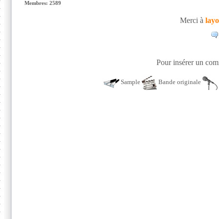
Membres: 2589
Merci à
lay
Pour insérer un comm
Sample
Bande originale