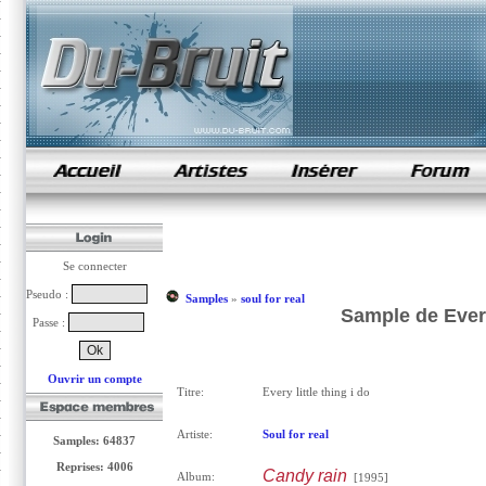
samples de rap
Se connecter
Pseudo :
Samples
»
soul for real
Sample de Every 
Passe :
Ouvrir un compte
Titre:
Every little thing i do
Artiste:
Soul for real
Samples: 64837
Reprises: 4006
Candy rain
Album:
[1995]