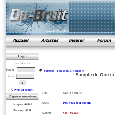
samples de rap
Se connecter
Pseudo :
Samples
»
pete rock & cl smooth
Sample de One in 
Passe :
Ouvrir un compte
Titre:
One in a million
Artiste:
Pete rock & cl smooth
Samples: 64841
Reprises: 4009
Good life
Album: