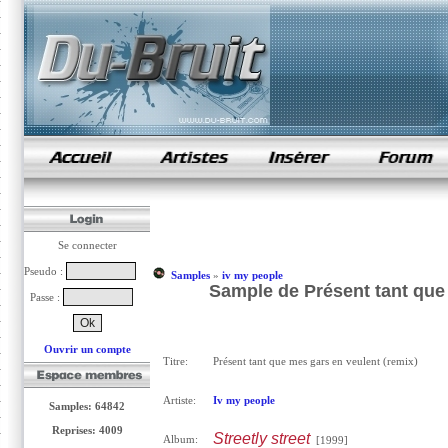
samples de rap
Se connecter
Pseudo :
Samples
»
iv my people
Sample de Présent tant que 
Passe :
Ouvrir un compte
Titre:
Présent tant que mes gars en veulent (remix)
Artiste:
Iv my people
Samples: 64842
Reprises: 4009
Streetly street
Album:
[1999]