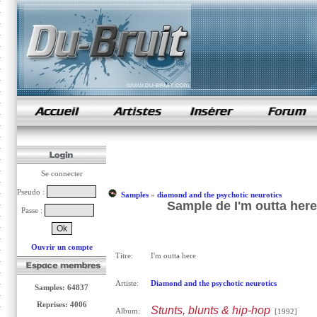
samples de rap
Se connecter
Pseudo :
Samples
»
diamond and the psychotic neurotics
Sample de I'm outta her
Passe :
Ouvrir un compte
Titre:
I'm outta here
Artiste:
Diamond and the psychotic neurotics
Samples: 64837
Reprises: 4006
Stunts, blunts & hip-hop
Album:
[1992]