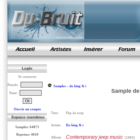
samples de rap
Se connecter
Pseudo :
Samples
»
da king & i
Sample de F
Passe :
Ouvrir un compte
Titre:
Flip da scrip
Artiste:
Da king & i
Samples: 64873
Reprises: 4010
Contemporary jeep music
Album:
[1993]