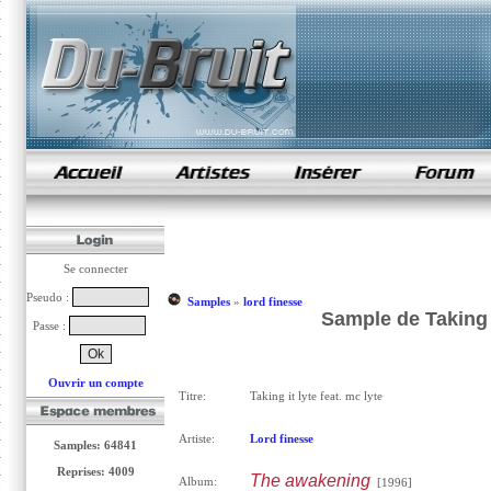
samples de rap
Se connecter
Pseudo :
Samples
»
lord finesse
Sample de Taking i
Passe :
Ouvrir un compte
Titre:
Taking it lyte feat. mc lyte
Artiste:
Lord finesse
Samples: 64841
Reprises: 4009
The awakening
Album:
[1996]