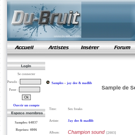
samples de rap
Se connecter
Pseudo :
Samples
»
jay dee & madlib
Sample de Se
Passe :
Ouvrir un compte
Titre:
Sex freaks
Artiste:
Jay dee & madlib
Samples: 64837
Reprises: 4006
Champion sound
Album:
[2003]