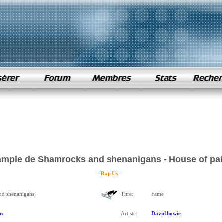
mple de Shamrocks and shenanigans - House of pa
- Rap Us -
nd shenanigans
Titre:
Fame
in
Artiste:
David bowie