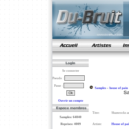
samples de rap
Se connecter
Pseudo :
Passe :
Samples
»
house of pain
Sa
Ouvrir un compte
Titre:
Shamrocks a
Samples: 64840
Reprises: 4009
Artiste:
House of pa