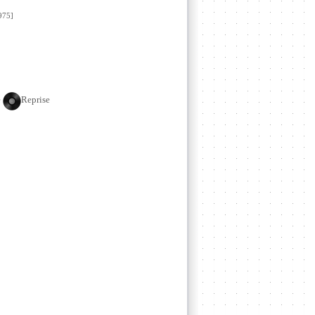
75]
e
Reprise