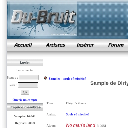
samples de rap
Se connecter
Pseudo :
Samples
»
souls of mischief
Sample de Dirty
Passe :
Ouvrir un compte
Titre:
Dirty d's theme
Artiste:
Souls of mischief
Samples: 64841
Reprises: 4009
No man's land
Album:
[1995]