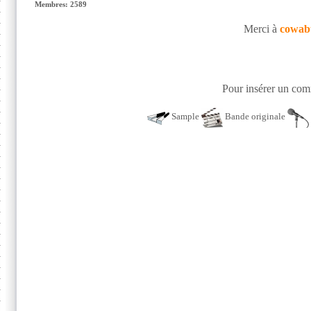
Membres: 2589
Merci à
cowab
Pour insérer un comm
Sample
Bande originale