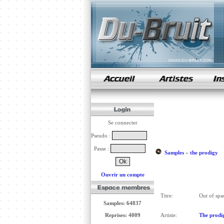
samples de rap
Se connecter
Pseudo :
Passe :
Samples
»
the prodigy
Ouvrir un compte
Titre:
Out of spa
Samples: 64837
Reprises: 4009
Artiste:
The prodi