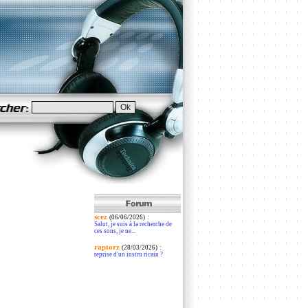
scez
:
(06/06/2026)
Salut, je suis à la recherche de
ces sons, je ne...
raptorz
:
(28/03/2026)
reprise d'un instru ricain ?