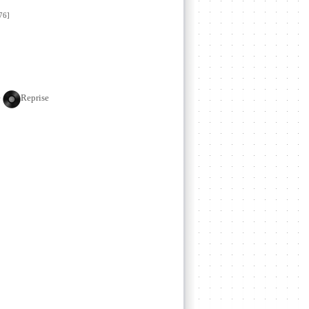
76]
e
Reprise