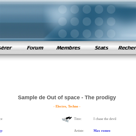
Sample de Out of space - The prodigy
- Electro, Techno -
ce
Titre:
I chase the devil
gy
Artiste:
Max romeo