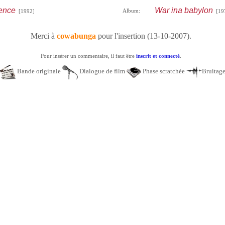
ence
War ina babylon
Album:
[1992]
[19
Merci à
cowabunga
pour l'insertion (13-10-2007).
Pour insérer un commentaire, il faut être
inscrit et connecté
.
Bande originale
Dialogue de film
Phase scratchée
Bruitag