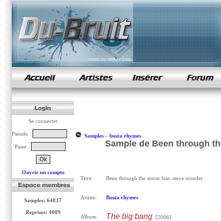
samples de rap
Se connecter
Pseudo :
Samples
»
busta rhymes
Sample de Been through the
Passe :
Ouvrir un compte
Titre:
Been through the storm feat. steve wonder
Artiste:
Busta rhymes
Samples: 64837
Reprises: 4009
The big bang
Album:
[2006]