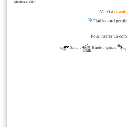
Membres: 2589
Merci à
cowab
"ladies and gentle
Pour insérer un comm
Sample
Bande originale