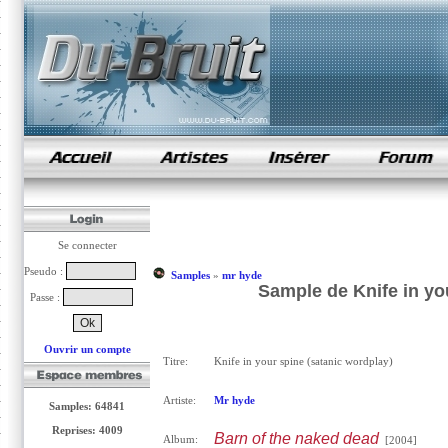
samples de rap
Se connecter
Pseudo :
Samples
»
mr hyde
Sample de Knife in yo
Passe :
Ouvrir un compte
Titre:
Knife in your spine (satanic wordplay)
Artiste:
Mr hyde
Samples: 64841
Reprises: 4009
Barn of the naked dead
Album:
[2004]