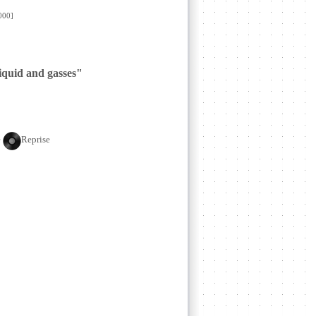
00]
liquid and gasses"
e
Reprise