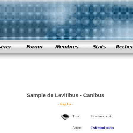
Sample de Levitibus - Canibus
- Rap Us -
Titre:
Exertions remix
Artiste:
Jedi mind tricks