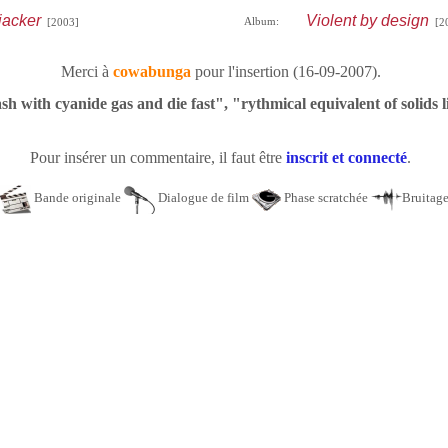
jacker
Violent by design
Album:
[2003]
[20
Merci à
cowabunga
pour l'insertion (16-09-2007).
ash with cyanide gas and die fast", "rythmical equivalent of solids 
Pour insérer un commentaire, il faut être
inscrit et connecté
.
Bande originale
Dialogue de film
Phase scratchée
Bruitag