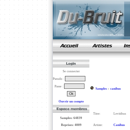
samples de rap
Se connecter
Pseudo :
Passe :
Samples
»
canibus
Ouvrir un compte
Titre:
Levitibus
Samples: 64839
Reprises: 4009
Artiste:
Canibus