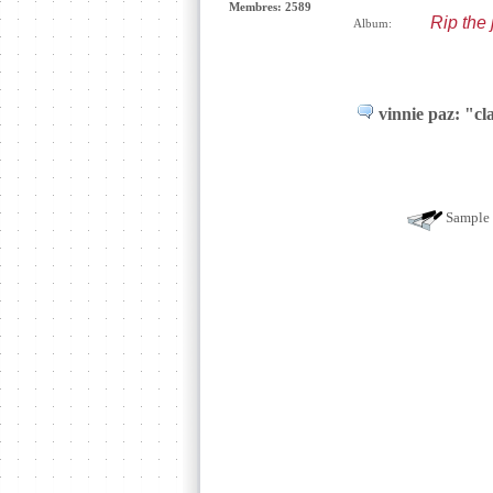
Membres: 2589
Rip the 
Album:
vinnie paz: "cl
Sample