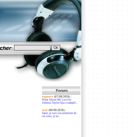
raptorz
:
(07/08/2026)
What About My Love by
Johnnie Taylor Qui a samplé...
scez
:
(06/06/2026)
Salut, je suis à la recherche de
ces sons, je ne...