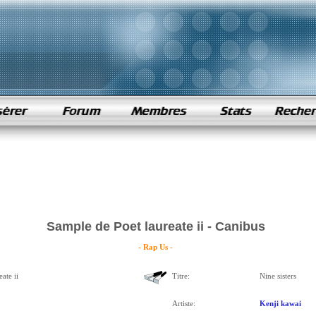
Sample de Poet laureate ii - Canibus
- Rap Us -
ate ii
Titre:
Nine sisters
Artiste:
Kenji kawai