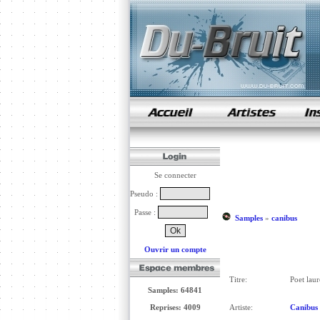
samples de rap
Se connecter
Pseudo :
Passe :
Samples
»
canibus
Ouvrir un compte
Titre:
Poet laure
Samples: 64841
Reprises: 4009
Artiste:
Canibus