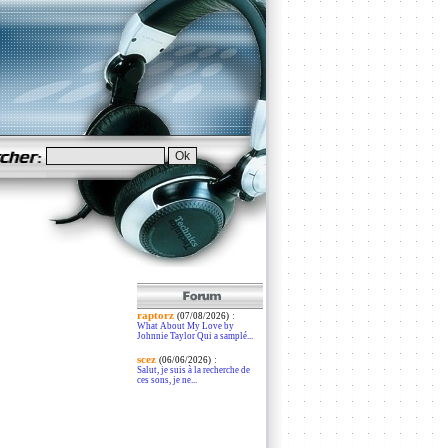
raptorz
:
(07/08/2026)
What About My Love by
Johnnie Taylor Qui a samplé...
scez
:
(06/06/2026)
Salut, je suis à la recherche de
ces sons, je ne...