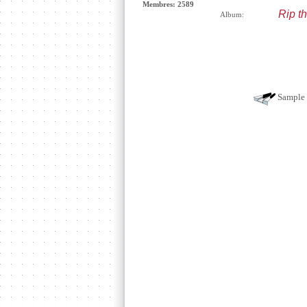
Membres: 2589
Rip th
Album:
Sample