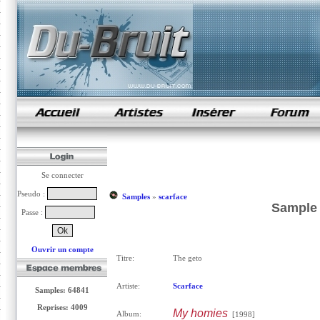
samples de rap
Se connecter
Pseudo :
Samples
»
scarface
Sample 
Passe :
Ouvrir un compte
Titre:
The geto
Artiste:
Scarface
Samples: 64841
Reprises: 4009
My homies
Album:
[1998]