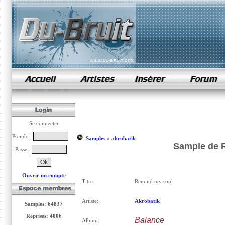
samples de rap
Se connecter
Pseudo :
Samples
»
akrobatik
Sample de R
Passe :
Ouvrir un compte
Titre:
Remind my soul
Artiste:
Akrobatik
Samples: 64837
Reprises: 4006
Balance
Album: