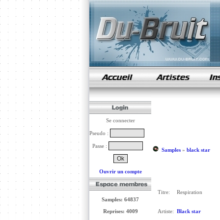
samples de rap
Se connecter
Pseudo :
Passe :
Samples
»
black star
Ouvrir un compte
Titre:
Respiration
Samples: 64837
Reprises: 4009
Artiste:
Black star