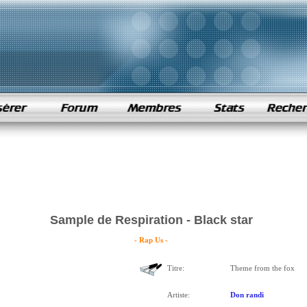
Sample de Respiration - Black star
- Rap Us -
Titre:
Theme from the fox
Artiste:
Don randi