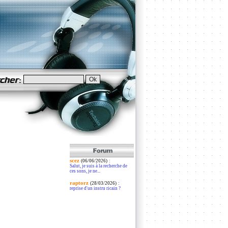
scez
:
(06/06/2026)
Salut, je suis à la recherche de
ces sons, je ne...
raptorz
:
(28/03/2026)
reprise d'un instru ricain ?