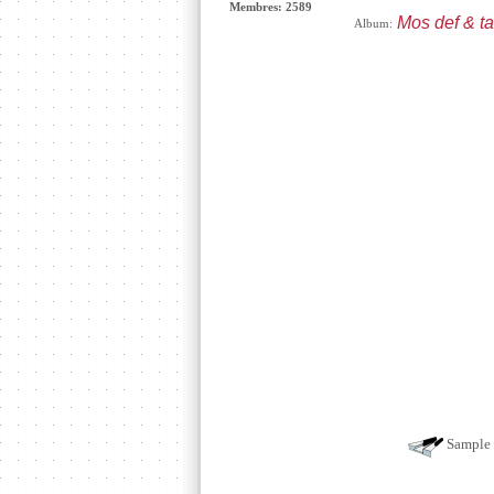
Membres: 2589
Mos def & tal
Album:
Sample