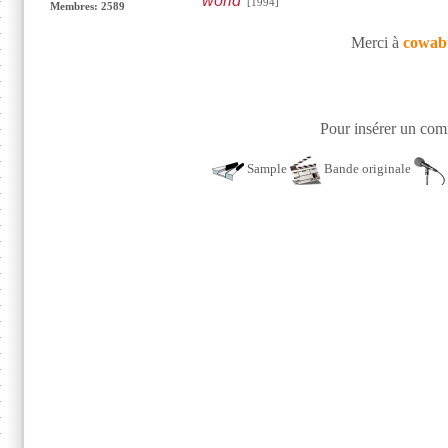
world
[1994]
Membres: 2589
Merci à
cowab
Pour insérer un comm
Sample
Bande originale