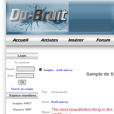
samples de rap
Se connecter
Pseudo :
Samples
»
keith murray
Sample de S
Passe :
Ouvrir un compte
Titre:
Sychosymatic
Artiste:
Keith murray
Samples: 64837
The most beautifullest thing in this
Reprises: 4009
Album: