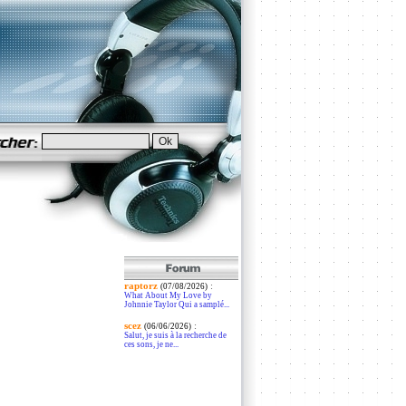
raptorz
:
(07/08/2026)
What About My Love by
Johnnie Taylor Qui a samplé...
scez
:
(06/06/2026)
Salut, je suis à la recherche de
ces sons, je ne...