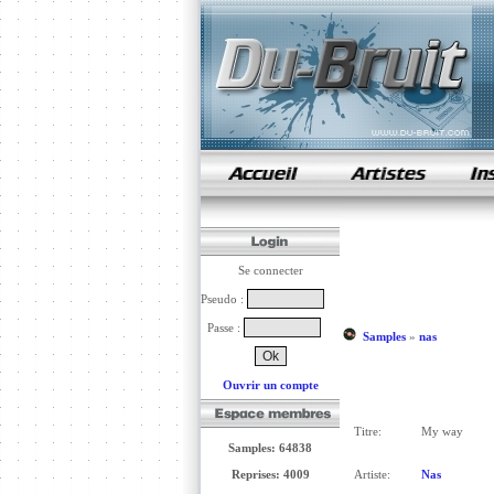
samples de rap
Se connecter
Pseudo :
Passe :
Samples
»
nas
Ouvrir un compte
Titre:
My way
Samples: 64838
Reprises: 4009
Artiste:
Nas