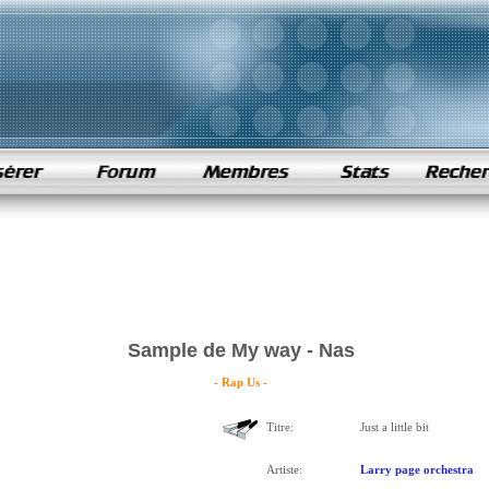
Sample de My way - Nas
- Rap Us -
Titre:
Just a little bit
Artiste:
Larry page orchestra