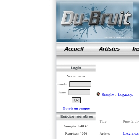
samples de rap
Se connecter
Pseudo :
Passe :
Samples
»
l.e.g.a.c.y.
Ouvrir un compte
Titre:
Pure ft. ph
Samples: 64837
Reprises: 4006
Artiste:
L.e.g.a.c.y