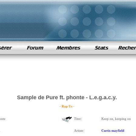
Sample de Pure ft. phonte - L.e.g.a.c.y.
- Rap Us -
onte
Titre:
Keep on, keeping on
.
Artiste:
Curtis mayfield