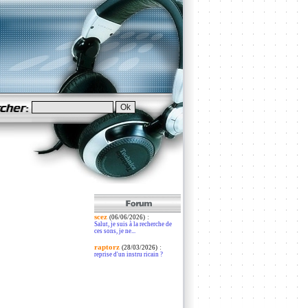
scez
:
(06/06/2026)
Salut, je suis à la recherche de
ces sons, je ne...
raptorz
:
(28/03/2026)
reprise d'un instru ricain ?