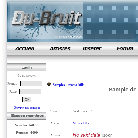
samples de rap
Se connecter
Pseudo :
Samples
»
masta killa
Sample de G
Passe :
Ouvrir un compte
Titre:
Grab the mic'
Artiste:
Masta killa
Samples: 64838
Reprises: 4009
No said date
Album:
[2003]