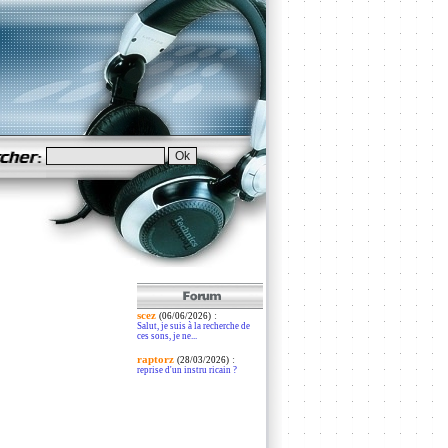
scez
:
(06/06/2026)
Salut, je suis à la recherche de
ces sons, je ne...
raptorz
:
(28/03/2026)
reprise d'un instru ricain ?