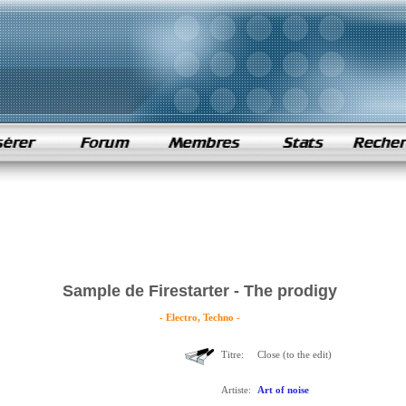
Sample de Firestarter - The prodigy
- Electro, Techno -
Titre:
Close (to the edit)
Artiste:
Art of noise