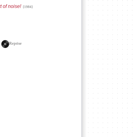
t of noise!
[1984]
e
Reprise