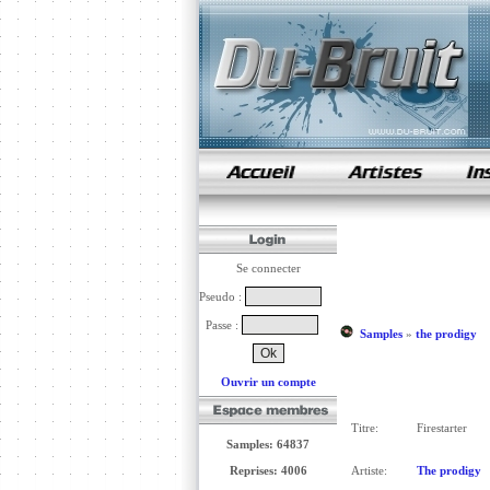
samples de rap
Se connecter
Pseudo :
Passe :
Samples
»
the prodigy
Ouvrir un compte
Titre:
Firestarter
Samples: 64837
Reprises: 4006
Artiste:
The prodigy