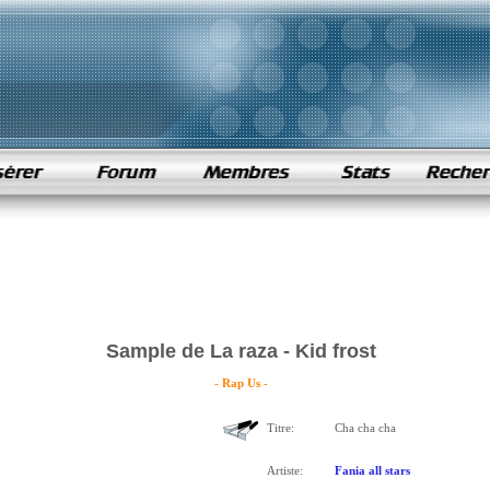
Sample de La raza - Kid frost
- Rap Us -
Titre:
Cha cha cha
Artiste:
Fania all stars