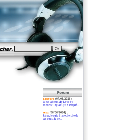
raptorz
:
(07/08/2026)
What About My Love by
Johnnie Taylor Qui a samplé...
scez
:
(06/06/2026)
Salut, je suis à la recherche de
ces sons, je ne...