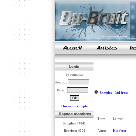
samples de rap
Se connecter
Pseudo :
Passe :
Samples
»
kid frost
Ouvrir un compte
Titre:
La raza
Samples: 64841
Reprises: 4009
Artiste:
Kid frost