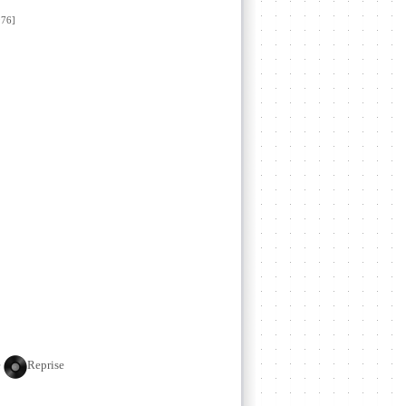
76]
e
Reprise